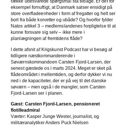
række ubesvarede spørgsmål stå tilbage. Er det for
eksempel fornuftigt, at Danmark satser ensidigt på
store overfladeenheder i form af fregatter og helt ser
bort fra både korvetter og ubåde? Og hvorfor fylder
Natos artikel 3 – medlemslandenes forpligtelse til at
kunne forsvare sig selv – ikke mere i
planlægningen af fremtidens flåde?
I dette afsnit af Krigskunst Podcast har vi besøg af
tidligere næstkommanderende i
Søværnskommandoen Carsten Fjord-Larsen, der
senest gæstede os i marts 2024. Meget er sket på
flådeområdet i mellemtiden, og derfor dykker vi nu
ned i de kapaciteter, der er på vej til det danske
søværn – men også i de mangler, som Carsten
Fjord-Larsen ser i planen.
Gæst: Carsten Fjord-Larsen, pensioneret
flotilleadmiral
Værter: Kasper Junge Wester, journalist, og
militæranalytiker Anders Puck Nielsen