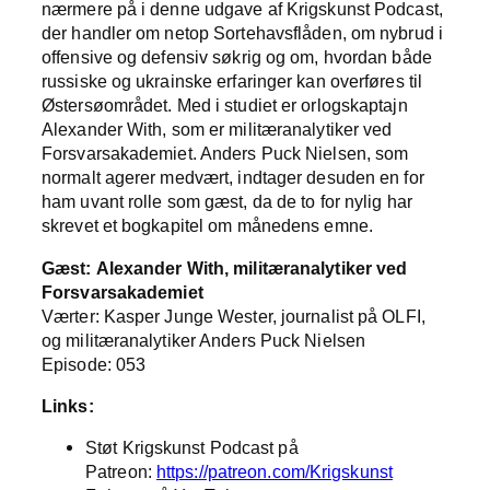
nærmere på i denne udgave af Krigskunst Podcast,
der handler om netop Sortehavsflåden, om nybrud i
offensive og defensiv søkrig og om, hvordan både
russiske og ukrainske erfaringer kan overføres til
Østersøområdet. Med i studiet er orlogskaptajn
Alexander With, som er militæranalytiker ved
Forsvarsakademiet. Anders Puck Nielsen, som
normalt agerer medvært, indtager desuden en for
ham uvant rolle som gæst, da de to for nylig har
skrevet et bogkapitel om månedens emne.
Gæst: Alexander With, militæranalytiker ved
Forsvarsakademiet
Værter: Kasper Junge Wester, journalist på OLFI,
og militæranalytiker Anders Puck Nielsen
Episode: 053
Links:
Støt Krigskunst Podcast på
Patreon:
https://patreon.com/Krigskunst