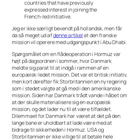
countries that have previously
expressed interest in joining the
French-led initiative.
Jeg er ikke særligt bevendt på hollandsk, men får
da så meget ud af
denne artikel
at den franske
mission vil operere med udgangspunkt i Abu Dhabi.
Spørgsmålet om en flådeoperation i Hormuz var
højt på dagsordnen i sommer, hvor Danmark
meldte sig parat til at indgå i rammen af en
europæisk-ledet mission. Det var et britisk initiativ,
men kort derefter fik Storbritannien en ny regering
som i stedet valgte at gå med i den amerikanske
mission. Siden har Danmark trådt vande i håbet om
at der skulle materialisere sig en europæisk
mission, og det lader nu til at være tilfældet.
Dilemmaet for Danmark har været at det på den
lange bane er uholdbart at lade være med at
bidrage til sikkerheden i Hormuz. USA og
Storbritannien er ikke villige til at betale hele