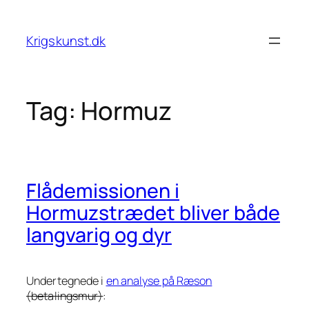
Spring
til
Krigskunst.dk
indhold
Tag:
Hormuz
Flådemissionen i
Hormuzstrædet bliver både
langvarig og dyr
Undertegnede i
en analyse på Ræson
(betalingsmur)
: