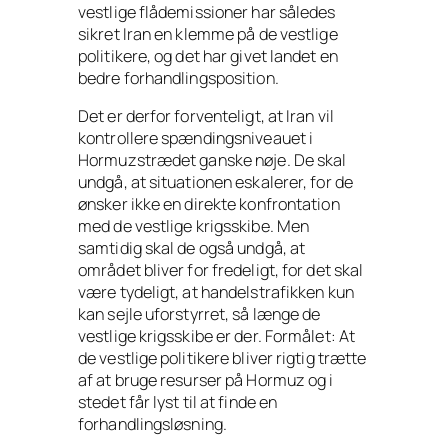
vestlige flådemissioner har således
sikret Iran en klemme på de vestlige
politikere, og det har givet landet en
bedre forhandlingsposition.
Det er derfor forventeligt, at Iran vil
kontrollere spændingsniveauet i
Hormuzstrædet ganske nøje. De skal
undgå, at situationen eskalerer, for de
ønsker ikke en direkte konfrontation
med de vestlige krigsskibe. Men
samtidig skal de også undgå, at
området bliver for fredeligt, for det skal
være tydeligt, at handelstrafikken kun
kan sejle uforstyrret, så længe de
vestlige krigsskibe er der. Formålet: At
de vestlige politikere bliver rigtig trætte
af at bruge resurser på Hormuz og i
stedet får lyst til at finde en
forhandlingsløsning.