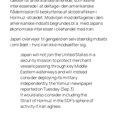
rækken af amerikanske allierede, som ikke er
interesserede i at deltage i den amerikanske
flådemission til beskyttelse af skibstrafikken i
Hormuz-strædet. Modviljen mod deltagelse i den
amerikanske indsats begrundes bl.a. med Japans
økonomiske interesser i oliehandel med Iran.
Japan overvejer til gengæld en selvstændig indsats
i området – hvis Iran ikke modsætter sig…
Japan will not join the United States in a
security mission to protect merchant
vessels passing through key Middle
Eastern waterways and will instead
consider deploying its military
independently, the Yomiuri newspaper
reported on Tuesday (Sep 3).
It would also consider including the
Strait of Hormuz in the SDF’s sphere of
activity if Iran agrees.