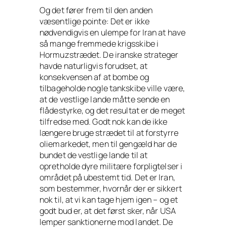
Og det fører frem til den anden
væsentlige pointe: Det er ikke
nødvendigvis en ulempe for Iran at have
så mange fremmede krigsskibe i
Hormuzstrædet. De iranske strateger
havde naturligvis forudset, at
konsekvensen af at bombe og
tilbageholde nogle tankskibe ville være,
at de vestlige lande måtte sende en
flådestyrke, og det resultat er de meget
tilfredse med. Godt nok kan de ikke
længere bruge strædet til at forstyrre
oliemarkedet, men til gengæld har de
bundet de vestlige lande til at
opretholde dyre militære forpligtelser i
området på ubestemt tid. Det er Iran,
som bestemmer, hvornår der er sikkert
nok til, at vi kan tage hjem igen – og et
godt bud er, at det først sker, når USA
lemper sanktionerne mod landet. De