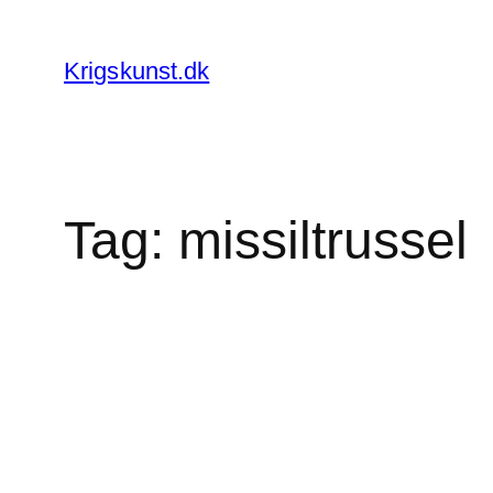
Spring
til
Krigskunst.dk
indhold
Tag:
missiltrussel