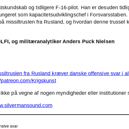
atskundskab og tidligere F-16-pilot. Han er desuden tidli
ngeret som kapacitetsudviklingschef i Forsvarsstaben. 
issiltruslen fra Rusland, og hvordan denne trussel kræ
LFI, og militæranalytiker Anders Puck Nielsen
ssiltruslen fra Rusland kræver danske offensive svar i 
//patreon.com/Krigskunst
 ikke på vegne af nogen myndigheder eller institutioner s
ww.silvermansound.com