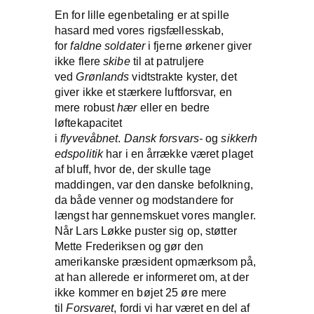
En for lille egenbetaling er at spille
hasard med vores rigsfællesskab,
for
faldne
soldater
i fjerne ørkener giver
ikke flere
skibe
til at patruljere
ved
Grønlands
vidtstrakte kyster, det
giver ikke et stærkere luftforsvar, en
mere robust
hær
eller en bedre
løftekapacitet
i
flyvevåbnet
.
Dansk
forsvars-
og
sikkerh
edspolitik
har i en årrække været plaget
af bluff, hvor de, der skulle tage
maddingen, var den danske befolkning,
da både venner og modstandere for
længst har gennemskuet vores mangler.
Når Lars Løkke puster sig op, støtter
Mette Frederiksen og gør den
amerikanske præsident opmærksom på,
at han allerede er informeret om, at der
ikke kommer en bøjet 25 øre mere
til
Forsvaret
, fordi vi har været en del af