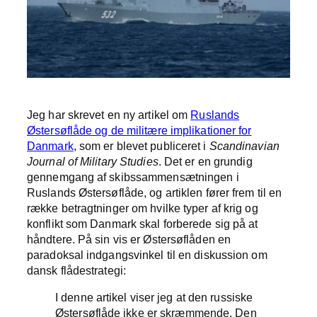
Jeg har skrevet en ny artikel om
Ruslands
Østersøflåde og de militære implikationer for
Danmark
, som er blevet publiceret i
Scandinavian
Journal of Military Studies
. Det er en grundig
gennemgang af skibssammensætningen i
Ruslands Østersøflåde, og artiklen fører frem til en
række betragtninger om hvilke typer af krig og
konflikt som Danmark skal forberede sig på at
håndtere. På sin vis er Østersøflåden en
paradoksal indgangsvinkel til en diskussion om
dansk flådestrategi:
I denne artikel viser jeg at den russiske
Østersøflåde ikke er skræmmende. Den