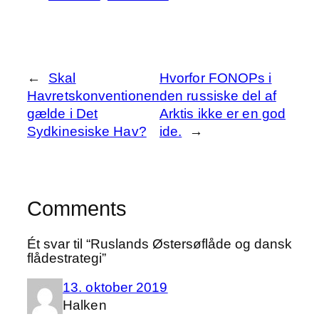
←
Skal
Hvorfor FONOPs i
Havretskonventionen
den russiske del af
gælde i Det
Arktis ikke er en god
Sydkinesiske Hav?
ide.
→
Comments
Ét svar til “Ruslands Østersøflåde og dansk
flådestrategi”
13. oktober 2019
Halken