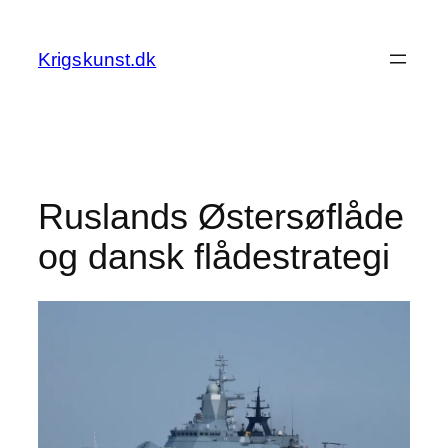
Spring
til
Krigskunst.dk
indhold
Ruslands Østersøflåde
og dansk flådestrategi