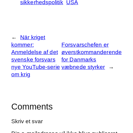
sikkerhedspolitik
USA
←
När kriget
kommer:
Forsvarschefen er
Anmeldelse af det
øverstkommanderende
svenske forsvars
for Danmarks
nye YouTube-serie
væbnede styrker
→
om krig
Comments
Skriv et svar