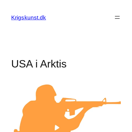
Spring
til
Krigskunst.dk
indhold
USA i Arktis