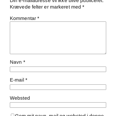
Din e-mailadresse vil ikke blive publiceret.
Krævede felter er markeret med
*
Kommentar
*
Navn
*
E-mail
*
Websted
Gem mit navn, mail og websted i denne