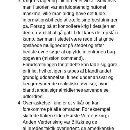
Krigens tåger og friktion er et vilkår. Selv hvis
man i teorien var en fuldstændig rationel
maskine, ville man aldrig have det fulde
informationsbillede at træffe sine beslutninger
på. Forsøg på at kontrollere krig i detaljen er
derfor dømt til at gå galt. I det kaos der opstår i
kamp, bør man i stedet være rede til at gribe
opståede muligheder på stedet og efter
bedste evne søge at opfylde intentionen bag
opgaven (mission command).
Forudsætningen for at dette kan lade sig gøre
er tillid, hvilket igen skabes af blandt andet
grundig uddannelse, frihed under ansvar og
længerevarende realistiske øvelser, hvor
blandt andet signalmidlernes anvendelse
udfordres.
Overraskelse i krig er et vilkår og kan
forekomme på alle områder. For eksempel
skiftede Italien side i Første Verdenskrig, i
Anden Verdenskrig var Blitzkrieg de
allieredes taktik overlegent, de amerikanske