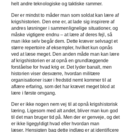
helt andre teknologiske og taktiske rammer.
Der er mindst to måder man som soldat kan lære af
krigshistorien. Den ene er, at lade sig inspirere af
andres løsninger i sammenlignelige situationer, og
måske vigtigere endnu – at lære af deres fejl, så
man ikke selv begår dem. Dette kræver selvsagt et
større repertoire af eksempler, hvilket kun opnås
ved at læse meget. Den anden måde man kan lære
af krigshistorien er at opnå en grundlæggende
forståelse for hvad krig er. Det lyder banalt, men
historien viser desværre, hvordan militære
organisationer især i fredstid nemt kommer til at
aflære erfaring, som det har krævet meget blod at
lære i første omgang.
Der er ikke nogen nem vej til at opnå krigshistorisk
læring. Ligesom med alt andet, bliver man kun god
til det man bruger tid på. Men der er genveje, og det
er ikke ligegyldigt hvad eller hvordan man
læser. Hensigten bag dette indlæg er at identificere