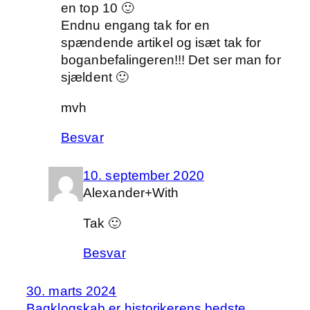
en top 10 🙂
Endnu engang tak for en
spændende artikel og isæt tak for
boganbefalingeren!!! Det ser man for
sjældent 🙂
mvh
Besvar
10. september 2020
Alexander+With
Tak 🙂
Besvar
30. marts 2024
Bagklogskab er historikerens bedste