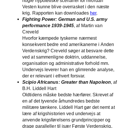
nogle hypotetiske scenarier for hvordan
Vesten kunne blive overrasket i den næste
krig. Rapporten kan downloades
her
.
Fighting Power: German and U.S. army
performance 1939-1945
, af Martin van
Creveld
Hvorfor kæmpede tyskerne nærmest
konsekvent bedre end amerikanerne i Anden
Verdenskrig? Creveld søger at besvare dette
ved at sammenligne doktrin, uddannelse,
organisation og administrative forhold mm.
Undervejs leverer han en glimrende analyse,
der er relevant i ethvert forsvar.
Scipio Africanus: Greater than Napoleon
, af
B.H. Liddell Hart
Oldtidens måske bedste hærfører. Skrevet af
en af det tyvende århundredes bedste
militære tænkere. Liddell Hart gør det nemt at
lære af krigshistorien ved undervejs at
anvende krigsførelsens grundprincipper og
drage paralleller til især Første Verdenskrig,