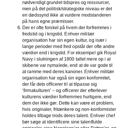
nødvendigt grundet tidspres og ressourcer,
men på det politisk/strategiske niveau er det
en dødssynd ikke at vurdere modstanderen
på hans egne præmisser.
Der er ofte forskel på hvem der forfremmes i
fredstid og i krigstid. Enhver militær
organisation har sin egen kultur, og især i
lange perioder med fred opstår der ofte andre
værdier end i krigstid. For eksempel gik Royal
Navy i slutningen af 1800 tallet mere op i at
skibene var nymalede, end at de var gode til
at ramme med deres kanoner. Enhver militær
organisation har også sin egen konformitet,
der får dets officerer til at tilpasse sig
‘firmakulturen’ – og officerer der efterlever
kulturens værdier forfremmes hurtigere, end
dem der ikke gør. Dette kan være et problem,
hvis originaler, fritænkere og non-konformister
holdes tilbage trods deres talent. Enhver chef
bør søge at identificere sine talentfulde