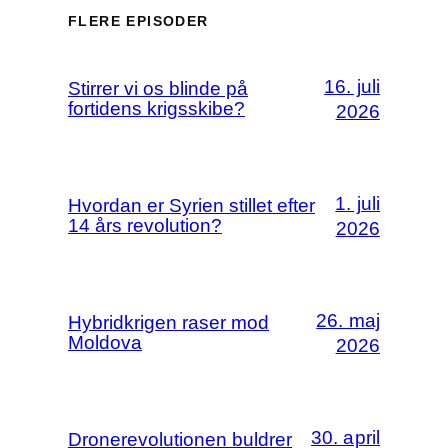
FLERE EPISODER
16. juli
Stirrer vi os blinde på
fortidens krigsskibe?
2026
1. juli
Hvordan er Syrien stillet efter
14 års revolution?
2026
26. maj
Hybridkrigen raser mod
Moldova
2026
30. april
Dronerevolutionen buldrer