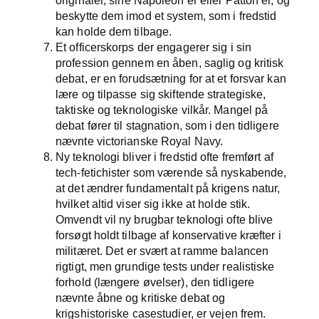
originaler, sine Napoleon’er eller Patton’er, og
beskytte dem imod et system, som i fredstid
kan holde dem tilbage.
Et officerskorps der engagerer sig i sin
profession gennem en åben, saglig og kritisk
debat, er en forudsætning for at et forsvar kan
lære og tilpasse sig skiftende strategiske,
taktiske og teknologiske vilkår. Mangel på
debat fører til stagnation, som i den tidligere
nævnte victorianske Royal Navy.
Ny teknologi bliver i fredstid ofte fremført af
tech-fetichister som værende så nyskabende,
at det ændrer fundamentalt på krigens natur,
hvilket altid viser sig ikke at holde stik.
Omvendt vil ny brugbar teknologi ofte blive
forsøgt holdt tilbage af konservative kræfter i
militæret. Det er svært at ramme balancen
rigtigt, men grundige tests under realistiske
forhold (længere øvelser), den tidligere
nævnte åbne og kritiske debat og
krigshistoriske casestudier, er vejen frem.