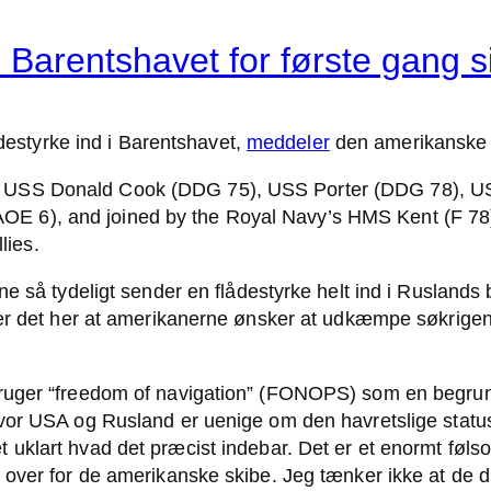
i Barentshavet for første gang 
ådestyrke ind i Barentshavet,
meddeler
den amerikanske 
rs USS Donald Cook (DDG 75), USS Porter (DDG 78), U
OE 6), and joined by the Royal Navy’s HMS Kent (F 78)
lies.
ne så tydeligt sender en flådestyrke helt ind i Rusland
r det her at amerikanerne ønsker at udkæmpe søkrigen, så
uger “freedom of navigation” (FONOPS) som en begrunde
or USA og Rusland er uenige om den havretslige status. 
t uklart hvad det præcist indebar. Det er et enormt føl
over for de amerikanske skibe. Jeg tænker ikke at de d