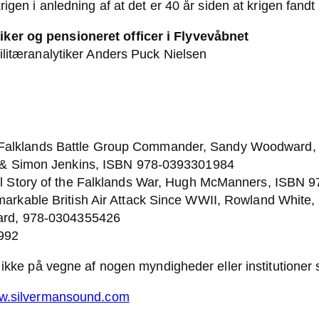
igen i anledning af at det er 40 år siden at krigen fandt
ker og pensioneret officer i Flyvevåbnet
ilitæranalytiker Anders Puck Nielsen
 Falklands Battle Group Commander, Sandy Woodward
gs & Simon Jenkins, ISBN 978-0393301984
eal Story of the Falklands War, Hugh McManners, ISBN
emarkable British Air Attack Since WWII, Rowland Whit
Ward, 978-0304355426
1992
 ikke på vegne af nogen myndigheder eller institutioner s
ww.silvermansound.com