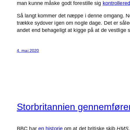
man kunne måske godt forestille sig
kontrollered
Så langt kommer det næppe i denne omgang. Nordø
trække sydover igen om nogle dage. Det er sålede
andet end behageligt at kigge på at de vestlige 
4. maj 2020
Storbritannien gennemfører
BBC har
en historie
om at det britiske skib
HMS 