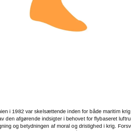
en i 1982 var skelsættende inden for både maritim krig o
 gav den afgørende indsigter i behovet for flybaseret luf
ing og betydningen af moral og dristighed i krig. Fors