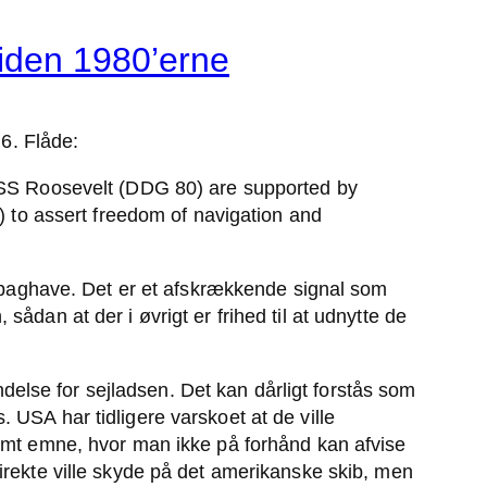
siden 1980’erne
6. Flåde:
SS Roosevelt (DDG 80) are supported by
 to assert freedom of navigation and
s baghave. Det er et afskrækkende signal som
dan at der i øvrigt er frihed til at udnytte de
lse for sejladsen. Det kan dårligt forstås som
USA har tidligere varskoet at de ville
somt emne, hvor man ikke på forhånd kan afvise
irekte ville skyde på det amerikanske skib, men