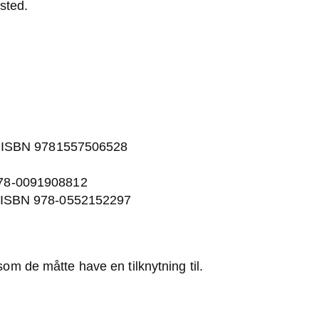
 sted.
, ISBN 9781557506528
 978-0091908812
e, ISBN 978-0552152297
om de måtte have en tilknytning til.