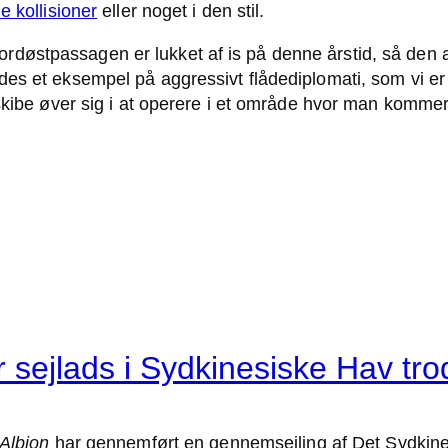
e kollisioner
eller noget i den stil.
stpassagen er lukket af is på denne årstid, så den akt
s et eksempel på aggressivt flådediplomati, som vi er v
skibe øver sig i at operere i et område hvor man kommer 
 sejlads i Sydkinesiske Hav tro
Albion
har gennemført en gennemsejling af Det Sydkines