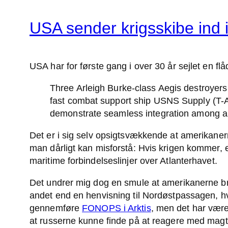
USA sender krigsskibe ind 
USA har for første gang i over 30 år sejlet en fl
Three Arleigh Burke-class Aegis destroye
fast combat support ship USNS Supply (T-A
demonstrate seamless integration among al
Det er i sig selv opsigtsvækkende at amerikaner
man dårligt kan misforstå: Hvis krigen kommer, e
maritime forbindelseslinjer over Atlanterhavet.
Det undrer mig dog en smule at amerikanerne br
andet end en henvisning til Nordøstpassagen, hv
gennemføre
FONOPS i Arktis
, men det har være
at russerne kunne finde på at reagere med magt 