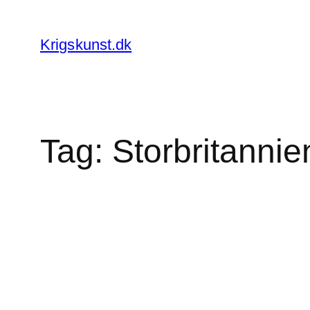
Spring
til
Krigskunst.dk
indhold
Tag:
Storbritannie